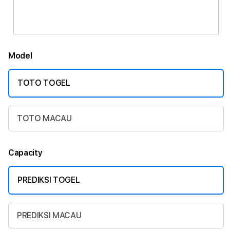
Model
TOTO TOGEL
TOTO MACAU
Capacity
PREDIKSI TOGEL
PREDIKSI MACAU