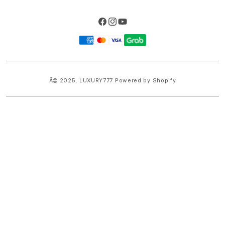
Facebook
Instagram
YouTube
Payment
methods
Â© 2025,
LUXURY777
Powered by Shopify