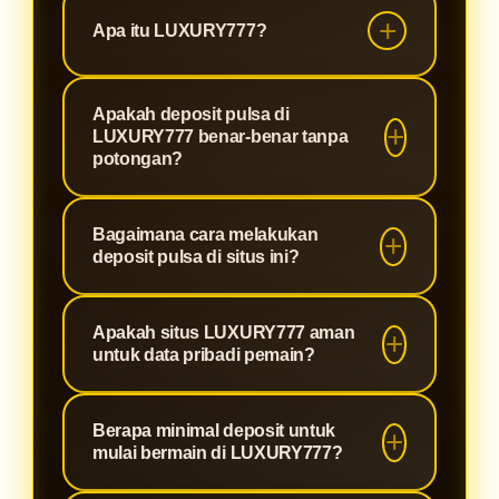
Apa itu LUXURY777?
LUXURY777 adalah platform judi
Apakah deposit pulsa di
slot online terpercaya yang
LUXURY777 benar-benar tanpa
potongan?
menyediakan akses permainan slot
berkualitas dengan sistem deposit
Ya, LUXURY777 memberikan
via pulsa tanpa potongan untuk
Bagaimana cara melakukan
kebijakan deposit pulsa tanpa
deposit pulsa di situs ini?
seluruh member di tahun 2026.
potongan sama sekali. Nilai pulsa
Anda cukup masuk ke menu deposit,
yang Anda kirimkan akan masuk ke
Apakah situs LUXURY777 aman
pilih opsi deposit pulsa, lalu transfer
saldo akun permainan Anda secara
untuk data pribadi pemain?
ke nomor tujuan yang tersedia di
utuh sesuai jumlah transaksi.
Kami menggunakan sistem enkripsi
situs. Setelah transfer berhasil,
Berapa minimal deposit untuk
data terbaru yang sangat canggih
segera konfirmasi melalui layanan
mulai bermain di LUXURY777?
untuk menjamin keamanan informasi
pelanggan agar saldo masuk ke