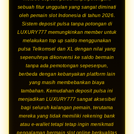
sebuah fitur unggulan yang sangat diminati
oleh pemain slot Indonesia di tahun 2026.
Sistem deposit pulsa tanpa potongan di
LUXURY777 memungkinkan member untuk
melakukan top up saldo menggunakan
pulsa Telkomsel dan XL dengan nilai yang
sepenuhnya dikonversi ke saldo bermain
tanpa ada pemotongan sepeserpun,
berbeda dengan kebanyakan platform lain
yang masih membebankan biaya
tambahan. Kemudahan deposit pulsa ini
menjadikan LUXURY777 sangat aksesibel
bagi seluruh kalangan pemain, terutama
mereka yang tidak memiliki rekening bank
atau e-wallet tetapi tetap ingin menikmati
pengalaman bermain slot online berkualitas