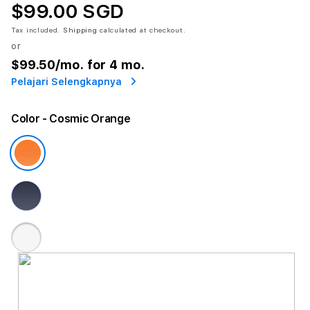
$99.00 SGD
Tax included.
Shipping
calculated at checkout.
or
$99.50
/mo. for 4 mo.
Pelajari Selengkapnya
Color
- Cosmic Orange